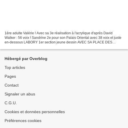
1ère adulte Valérie ! Avec sa 3e réalisation à l'acrylique d'après David
Walker : 56 voix ! Sandrine 2e pour son Palais Oriental avec 38 voix et juste
en-dessous LABORY 1er section jeune dessin AVEC SA PLACE DES
HEROS (168 VOIX !!!) Tous deux sont des...
Hébergé par Overblog
Top articles
Pages
Contact
Signaler un abus
C.G.U.
Cookies et données personnelles
Préférences cookies