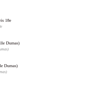
8e
Dumas)
umas)