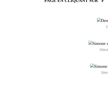
PAGE EN CLIQUANT SUR "F"
D
Simon
Simo