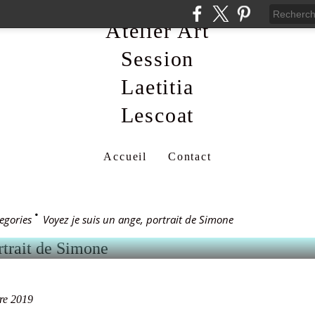
Atelier Art
Session
Laetitia
019
Lescoat
 SUIS UN ANGE, PORT
Accueil
Contact
egories
>
Voyez je suis un ange, portrait de Simone
re 2019