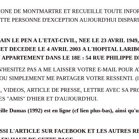
IMONE DE MONTMARTRE ET RECUEILLE TOUTE INFO
TE PERSONNE D'EXCEPTION AUJOURD'HUI DISPARUE. Vou
N LE PEN A L'ETAT-CIVIL, NEE LE 23 AVRIL 1949,
T DECEDEE LE 4 AVRIL 2003 A L'HOPITAL LARIBO
APPARTEMENT DANS LE 18E : 54 RUE PHILIPPE D
N'HESITEZ PAS A ME LAISSER VOTRE E-MAIL POUR
 SIMPLEMENT ME PARTAGER VOTRE RESSENTI. (l.le
 VIDEOS, ARTICLE DE PRESSE, LETTRE AVEC SA PR
S "AMIS" D'HIER ET D'AUJOURD'HUI.
ille Dumas (1992) est en ligne (cf lien plus-bas), ainsi qu'
SI L'ARTICLE SUR FACEBOOK ET LES AUTRES R