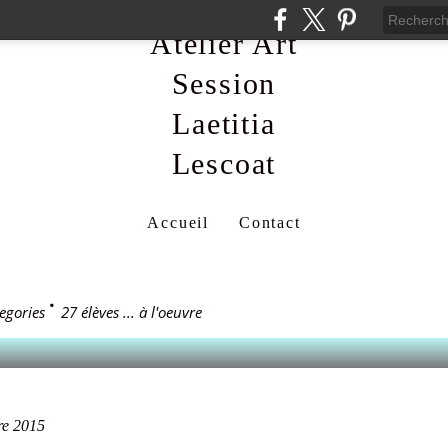
Atelier Art
Session
Laetitia
Lescoat
015
Accueil
Contact
 ... À L'OEUVRE
egories
>
27 élèves ... à l'oeuvre
re 2015